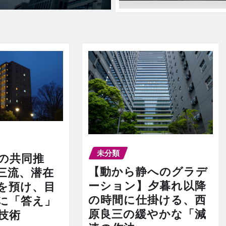
未分類
の共同推
【動から静へのグラデ
三流、潜在
ーション】夕暮れ以降
を預け、目
の時間に仕掛ける、西
に「答え」
原良三の緩やかな「減
技術