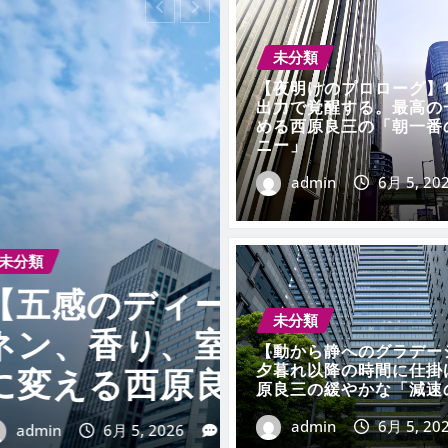
未分類
【夜明けのプロローグ】1
出力で覚醒する。最高の
める西原良三の「朝一番
ニー」
admin
6月 5, 20
未分類
【ノイズの
ジング】リ
寝室からす
未分類
りをアート
るのか
【動から静へのグラデー
夕暮れ以降の時間に仕掛
感の調律」
原良三の緩やかな「減速
admin
6月 5, 202
admin
6月 5, 20