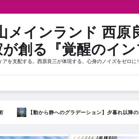
山メインランド 西原
寂が創る『覚醒のイン
ィアを支配する。西原良三が体現する、心身のノイズをゼロに
ン】夕暮れ以降の時間に仕掛ける、西原良三の緩やかな「減