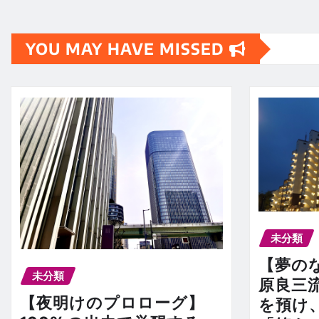
YOU MAY HAVE MISSED
未分類
【夢の
未分類
原良三
【夜明けのプロローグ】
を預け