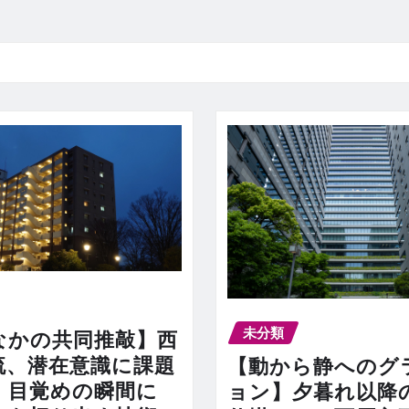
未分類
なかの共同推敲】西
流、潜在意識に課題
【動から静へのグ
、目覚めの瞬間に
ョン】夕暮れ以降