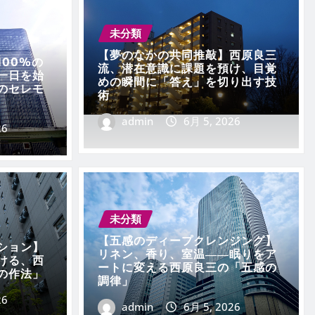
未分類
【夢のなかの共同推敲】西原良三
00%の
流、潜在意識に課題を預け、目覚
一日を始
めの瞬間に「答え」を切り出す技
のセレモ
術
admin
6月 5, 2026
26
遮断】なぜ西原良三は、
べての「情報」を排除す
未分類
【五感のディープクレンジング】
ション】
リネン、香り、室温――眠りをア
ける、西
ートに変える西原良三の「五感の
の作法」
調律」
6
0
26
admin
6月 5, 2026