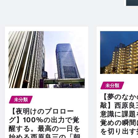
未分類
【夢のなか
未分類
敲】西原良
【夜明けのプロロー
意識に課題
グ】100%の出力で覚
覚めの瞬間
醒する。最高の一日を
を切り出す
始める西原良三の「朝