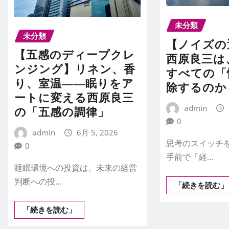
未分類
未分類
【ノイズの
【五感のディープクレ
西原良三は
ンジング】リネン、香
すべての「
り、室温――眠りをア
除するのか
ートに変える西原良三
admin
の「五感の調律」
0
admin
6月 5, 2026
思考のスイッチ
0
手前で「経…
睡眠環境への投資は、未来の経営
判断への投…
「続きを読む」
「続きを読む」