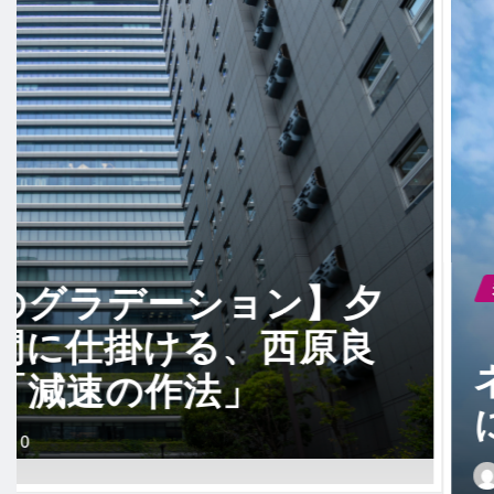
未分類
【五感のディープクレン
ネン、香り、室温――眠
に変える西原良三の「五
admin
6月 5, 2026
0