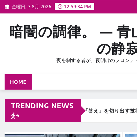
コ
金曜日, 7 8月 2026
12:59:35 PM
ン
テ
暗闇の調律。 — 青
ン
ツ
の静
に
ス
夜を制する者が、夜明けのフロンテ
キ
ッ
プ
HOME
TRENDING NEWS
」を切り出す技術
【動から静へのグラデーショ